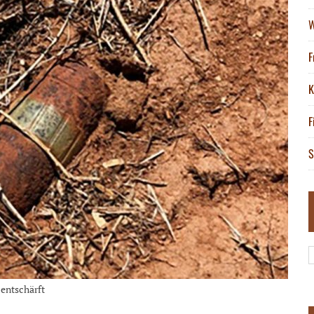
W
F
K
F
S
entschärft