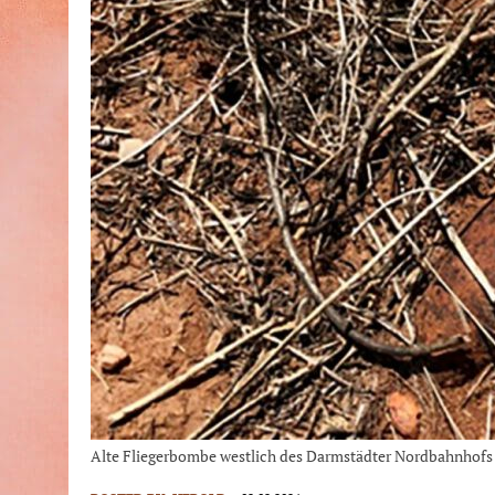
Alte Fliegerbombe westlich des Darmstädter Nordbahnhofs 