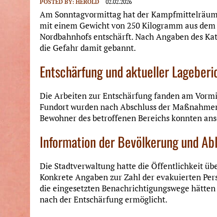
POSTED BY:
HEROLD
02.02.2026
Am Sonntagvormittag hat der Kampfmittelräum
mit einem Gewicht von 250 Kilogramm aus dem 
Nordbahnhofs entschärft. Nach Angaben des Ka
die Gefahr damit gebannt.
Entschärfung und aktueller Lageberi
Die Arbeiten zur Entschärfung fanden am Vorm
Fundort wurden nach Abschluss der Maßnahme
Bewohner des betroffenen Bereichs konnten an
Information der Bevölkerung und Abl
Die Stadtverwaltung hatte die Öffentlichkeit üb
Konkrete Angaben zur Zahl der evakuierten Pers
die eingesetzten Benachrichtigungswege hätte
nach der Entschärfung ermöglicht.