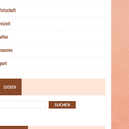
irtschaft
reizeit
ultur
inanzen
port
SUCHEN
SUCHEN