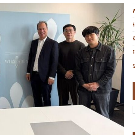
W
F
K
F
S