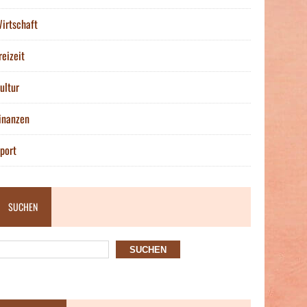
irtschaft
reizeit
ultur
inanzen
port
SUCHEN
SUCHEN